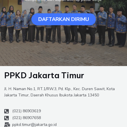
DAFTARKAN DIRIMU
PPKD Jakarta Timur
Jl. H. Naman No.1, RT.1/RW.3, Pd. Klp., Kec. Duren Sawit, Kota
Jakarta Timur, Daerah Khusus Ibukota Jakarta 13450
(021) 86903619
(021) 86907658
ppkd.timur@jakarta.go.id