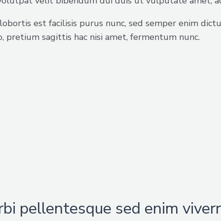
volutpat velit bibendum dui duis ut vulputate amet, ac 
s lobortis est facilisis purus nunc, sed semper enim d
, pretium sagittis hac nisi amet, fermentum nunc.
rbi pellentesque sed enim viver