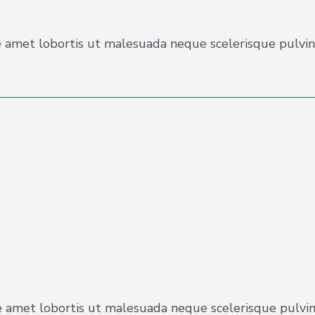
amet lobortis ut malesuada neque scelerisque pulvina
 amet lobortis ut malesuada neque scelerisque pulvina