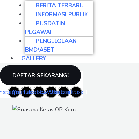
Produktivita
BERITA TERBARU
INFORMASI PUBLIK
PUSDATIN
Generasi Z harus mengembangkan kompetensi ungg
PEGAWAI
saing.
PENGELOLAAN
Lanjut Baca
BMD/ASET
GALLERY
DAFTAR SEKARANG!
(021) 86903619
Instagram
Youtube
Facebook
Twitter
Whatsapp
Tiktok
Pendaftaran Pelatihan