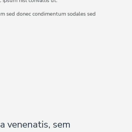
ipsum nisl convallis ut.
ictum sed donec condimentum sodales sed
ra venenatis, sem